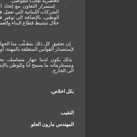
الحصرية تفاديـاً للفوضى.
إستمرار التعاون مع إتحاد 
·
الشركات اللبنانية التي تعمل ف
الوطني، بالإضافة الى توفير
خلال تنشيط قطاع البناء والعمران
إن تحقيق كل ذلك يتطـلّب منا الحوا
لإستصدار القوانين المتعلقة بالمهنة، أ
بذلك يكون لدينا جهاز متماسك، يحول
ومستلزماته ما يسمح لنا وللوطن بالإ
الى الخارج.
بكل اخلاص،
النقيب
المهندس مارون الحلو