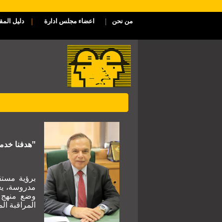
|
|
من نحن
اعضاء مجلس ادارة
دليل المق
"هدفنا خدمة
برؤية مستق
مدروسة،
يع
وضع منهج م
المراقبة الم