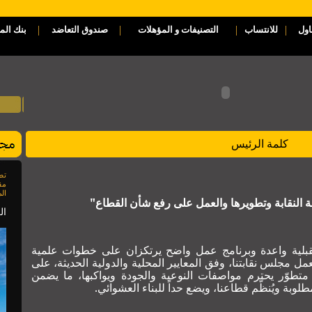
|
|
|
|
اول
للانتساب
التصنيفات و المؤهلات
صندوق التعاضد
بنك الم
كلمة الرئيس
مق
الم
 النقابة وتطويرها والعمل على رفع شأن القطاع"
العدد 85
بلية واعدة وبرنامج عمل واضح يرتكزان على خطوات علمية
مل مجلس نقابتنا، وفق المعايير المحلية والدولية الحديثة، على
تطوّر يحترم مواصفات النوعية والجودة ويواكبها، ما يضمن
طلوبة ويُنظّم قطاعنا، ويضع حداً للبناء العشوائي.