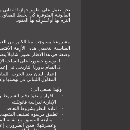
نحن نعمل على تطوير جهازنا النقابي 
القانونية المتوفرة كي نحفظ للمقاول ا
التزم بها أو تُــلزِمُه بها العقود.
مشروعنا يستوجب منا الكثير من العمل
المناسبة لتخطي هذه الأزمة الاقتصادي
وضعنا في هذا الاطار تصوراً شامِلاً يت
توسيع حضورنا على الساحة الإقتص
القيام بدورنا التاريخي في إعم
إعمار لبنان بعد الحرب اللبن
المقاول اللبناني في نهضتها وعم
ولهذا نسعى الى:
اقرار وتنفيذ دفتر الشروط و
·
الإدارية لدراسة قانونيّـته.
اعادة النظر بشروط التعاقد.
·
تطبيق مرسوم تصنيف المتعهدين
·
متابعة التنسيق مع نقابة الم
·
وعصرنتها؛ فمن الضروري إعتبا