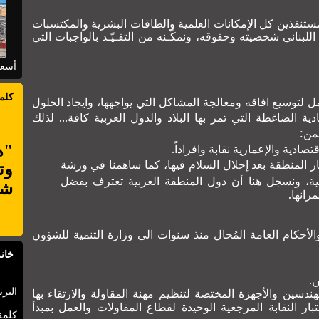
مستنفذين كل الإمكانات العلمية والطاقات البشرية والمكتسبات
للبناني شخصيته وحقوقه، ونمكّـنه من التقـيّـد بالواجبات التي
أسعا
كلم
 لتوسيع افاقه ومعالجة المشاكل التي يواجهها، وايجاد الحلول
ة الضاغطة التي تمر بها البلاد والدول العربية كافة... لذلك
ضمن:
ادية والإعمارية نقابة وافراداً.
"ه
ار المنطقة بعد إحلال السلام فيها، كما ساهمنا في ورشة
وت
انية، ونسجل هنا أن دول المنطقة العربية تعترف بفضل
شأ
رانها.
الأحكام العامة المُحال منذ سنوات الى وزارة التنمية للشؤون
خانة
.
هندسين والأجهزة المختصة لتنظيم مهنة المقاولة والارتقاء بها
البري
ر النقابة المرجعية الوحيدة لقطاع المقاولات والعمل بمبدأ
كلمة