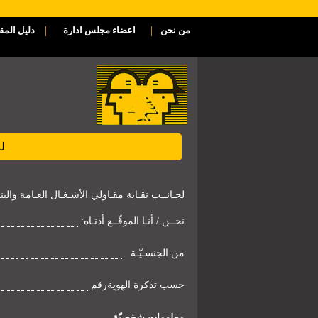
|
|
من نحن
اعضاء مجلس ادارة
دليل المق
ل
لجـانــب نقـابة مقـاولي الأشـغـال العـامة والبناء 
:نحــن / أنـا الموقّــع أدنـاه
من الجنسـيّـة
حسب تذكرة الهويةرقم
معلومات شخصيّة