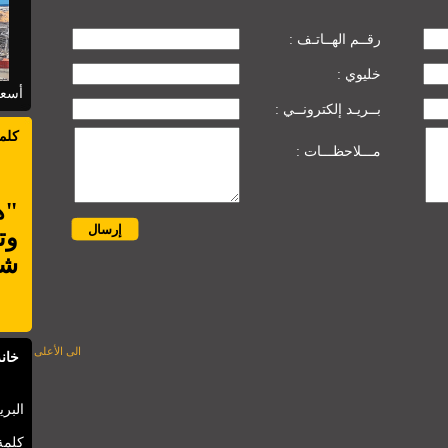
: رقــم الهــاتـف
: خليوي
أسعا
: بــريـد إلكترونــي
كلم
: مـــلاحظـــات
"ه
وت
شأ
الى الأعلى
خانة
البري
كلمة