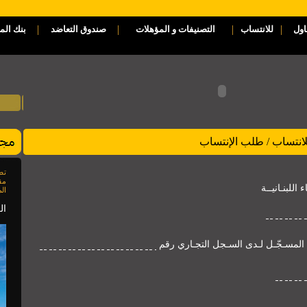
|
|
|
|
اول
للانتساب
التصنيفات و المؤهلات
صندوق التعاضد
بنك الم
لانتساب / طلب الإنتساب
مق
اللبنـانيــة
الم
العدد 85
المسـجّـل لـدى السـجل التجـاري رقم