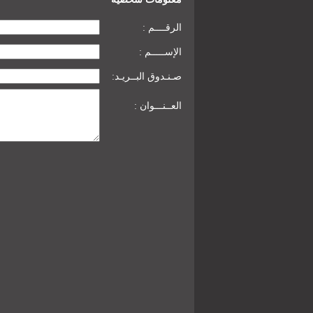
: الرقــــم
: الإســـــم
:صـنـدوق البــريـد
: العــنـــوان