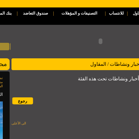
|
|
|
|
اول
للانتساب
التصنيفات و المؤهلات
صندوق التعاضد
بنك الم
خبار ونشاطات / المقاول
 أخبار ونشاطات تحت هذه الفئة
مق
الم
العدد 85
الى الأعلى