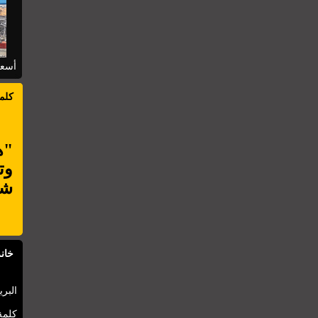
أسعا
كلم
"ه
وت
شأ
خانة
البري
كلمة